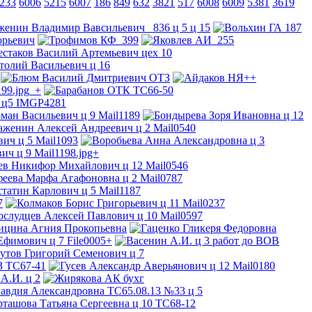
233
6006
5215
6007
186
849
632
3821
517
6008
6009
5381
3619