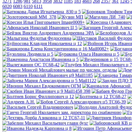
3271
1286
981
5813
3958
3832
1185
183
4603
268
2357
361
1245
6020
6083
6110
6111