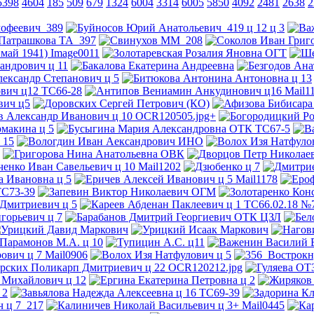
5398
4604
185
509
679
1324
6004
3314
6005
5850
4092
2481
2638
2