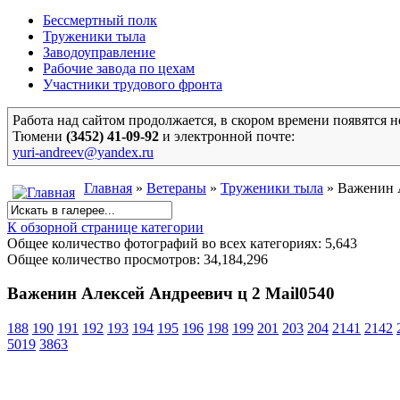
Бессмертный полк
Труженики тыла
Заводоуправление
Рабочие завода по цехам
Участники трудового фронта
Работа над сайтом продолжается, в скором времени появятся 
Тюмени
(3452)
41-09-92
и
электронной почте:
yuri-andreev@yandex.ru
Главная
»
Ветераны
»
Труженики тыла
» Важенин А
К обзорной странице категории
Общее количество фотографий во всех категориях: 5,643
Общее количество просмотров: 34,184,296
Важенин Алексей Андреевич ц 2 Mail0540
188
190
191
192
193
194
195
196
198
199
201
203
204
2141
2142
5019
3863