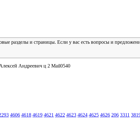
новые разделы и страницы. Если у вас есть вопросы и предложен
лексей Андреевич ц 2 Mail0540
2293
4606
4618
4619
4621
4622
4623
4624
4625
4626
206
3311
381