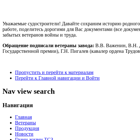
Уважаемые судостроители! Давайте сохраним историю родного з
работе, поделитесь дорогими для Вас документами (все докум
забытых ветеранов войны и труда.
Обращение подписали ветераны завода:
В.В. Важенин, В.Н. 
Государственной премии), Г.Н. Пигалев (кавалер ордена Трудо
Пропустить и перейти к материалам
Перейти к Главной навигации и Войти
Nav view search
Навигация
Главная
Ветераны
Продукция
Новости
Грани жизни ТСЗ