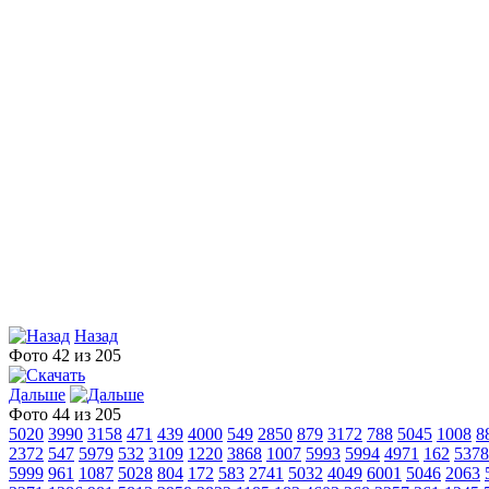
Назад
Фото 42 из 205
Дальше
Фото 44 из 205
5020
3990
3158
471
439
4000
549
2850
879
3172
788
5045
1008
8
2372
547
5979
532
3109
1220
3868
1007
5993
5994
4971
162
5378
5999
961
1087
5028
804
172
583
2741
5032
4049
6001
5046
2063