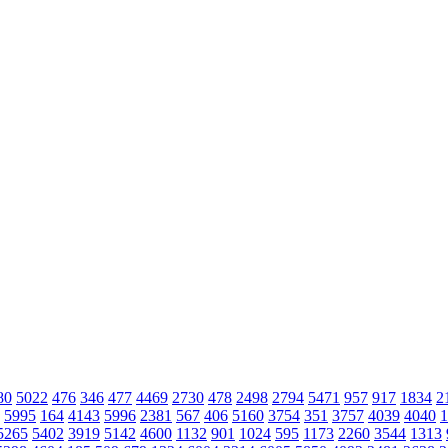
80
5022
476
346
477
4469
2730
478
2498
2794
5471
957
917
1834
2
5995
164
4143
5996
2381
567
406
5160
3754
351
3757
4039
4040
1
5265
5402
3919
5142
4600
1132
901
1024
595
1173
2260
3544
1313