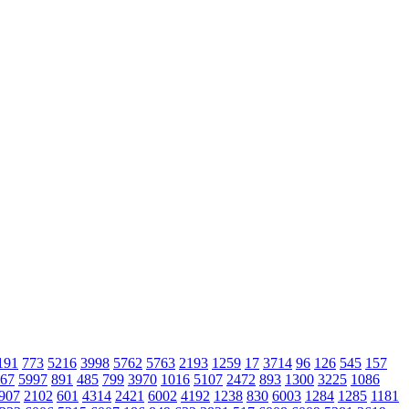
191
773
5216
3998
5762
5763
2193
1259
17
3714
96
126
545
157
67
5997
891
485
799
3970
1016
5107
2472
893
1300
3225
1086
907
2102
601
4314
2421
6002
4192
1238
830
6003
1284
1285
1181