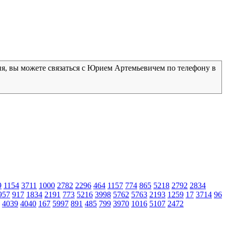
ия, вы можете связаться с Юрием Артемьевичем по телефону в
9
1154
3711
1000
2782
2296
464
1157
774
865
5218
2792
2834
957
917
1834
2191
773
5216
3998
5762
5763
2193
1259
17
3714
96
4039
4040
167
5997
891
485
799
3970
1016
5107
2472