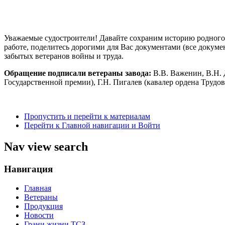
Уважаемые судостроители! Давайте сохраним историю родного з
работе, поделитесь дорогими для Вас документами (все докум
забытых ветеранов войны и труда.
Обращение подписали ветераны завода:
В.В. Важенин, В.Н. 
Государственной премии), Г.Н. Пигалев (кавалер ордена Трудо
Пропустить и перейти к материалам
Перейти к Главной навигации и Войти
Nav view search
Навигация
Главная
Ветераны
Продукция
Новости
Грани жизни ТСЗ