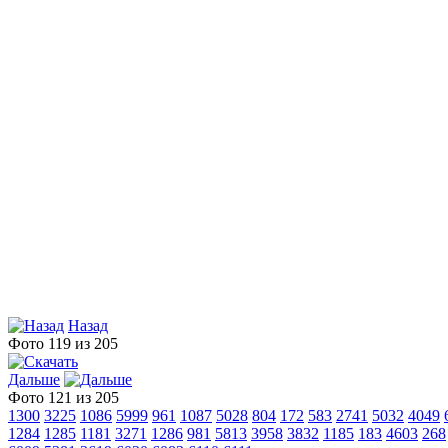
Назад
Фото 119 из 205
Дальше
Фото 121 из 205
1300
3225
1086
5999
961
1087
5028
804
172
583
2741
5032
4049
1284
1285
1181
3271
1286
981
5813
3958
3832
1185
183
4603
268