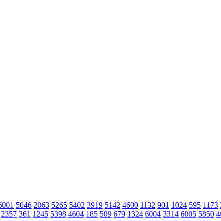
6001
5046
2063
5265
5402
3919
5142
4600
1132
901
1024
595
1173
2357
361
1245
5398
4604
185
509
679
1324
6004
3314
6005
5850
4