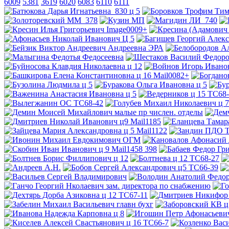
6009
5381
3619
6020
6083
6110
6111