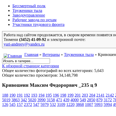
Бессмертный полк
Труженики тыла
Заводоуправление
Рабочие завода по цехам
Участники трудового фронта
Работа над сайтом продолжается, в скором времени появятся 
Тюмени
(3452)
41-09-92
и
электронной почте:
yuri-andreev@yandex.ru
Главная
»
Ветераны
»
Труженики тыла
» Кривошеи
К обзорной странице категории
Общее количество фотографий во всех категориях: 5,643
Общее количество просмотров: 34,148,798
Кривошеин Максим Федорорвич _235 ц 9
188
190
191
192
193
194
195
196
198
199
201
203
204
2141
2142
5019
3863
342
5020
3990
3158
471
439
4000
549
2850
879
3172
7
126
545
157
2372
547
5979
532
3109
1220
3868
1007
5993
5994
4