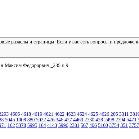
новые разделы и страницы. Если у вас есть вопросы и предложен
н Максим Федорорвич _235 ц 9
2293
4606
4618
4619
4621
4622
4623
4624
4625
4626
206
3311
381
88
5045
1008
880
5022
476
346
477
4469
2730
478
2498
2794
5471
971
162
5378
5995
164
4143
5996
2381
567
406
5160
3754
351
3757