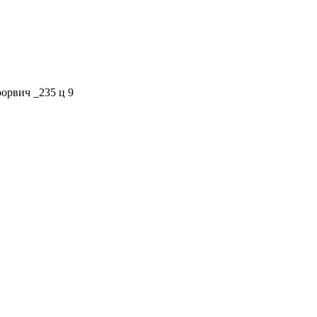
рвич _235 ц 9